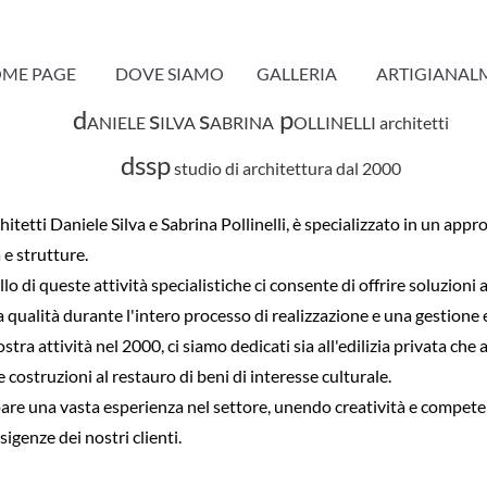
ME PAGE
DOVE SIAMO
GALLERIA
ARTIGIANAL
d
s
s
p
ANIELE
ILVA
ABRINA
OLLINELLI architetti
dssp
studio di architettura dal 2000
itetti Daniele Silva e Sabrina Pollinelli, è specializzato in un app
 e strutture.
 di queste attività specialistiche ci consente di offrire soluzioni 
 qualità durante l'intero processo di realizzazione e una gestione
ra attività nel 2000, ci siamo dedicati sia all'edilizia privata che
 costruzioni al restauro di beni di interesse culturale.
are una vasta esperienza nel settore, unendo creatività e competen
igenze dei nostri clienti.